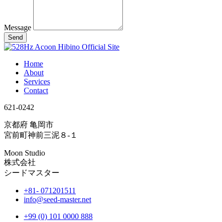
Message
Send
Home
About
Services
Contact
621-0242
京都府 亀岡市
宮前町神前
三泥８-１
Moon Studio
株式会社
シードマスター
+81- 071201511
info@seed-master.net
+99 (0) 101 0000 888